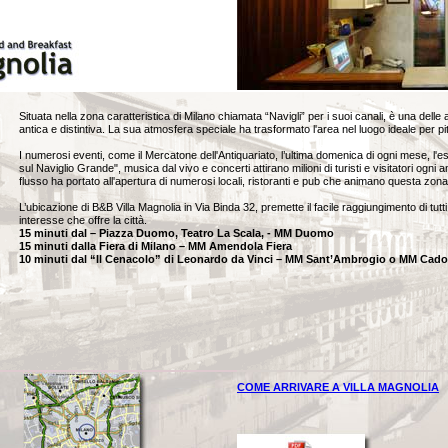
Situata nella zona caratteristica di Milano chiamata “Navigli” per i suoi canali, è una delle a
antica e distintiva. La sua atmosfera speciale ha trasformato l'area nel luogo ideale per pitto
I numerosi eventi, come il Mercatone dell'Antiquariato, l’ultima domenica di ogni mese, l'esi
sul Naviglio Grande", musica dal vivo e concerti attirano milioni di turisti e visitatori ogn
flusso ha portato all'apertura di numerosi locali, ristoranti e pub che animano questa zona 
L’ubicazione di B&B Villa Magnolia in Via Binda 32, premette il facile raggiungimento di tutti 
interesse che offre la città.
15 minuti dal – Piazza Duomo, Teatro La Scala, - MM Duomo
15 minuti dalla Fiera di Milano – MM Amendola Fiera
10 minuti dal “Il Cenacolo” di Leonardo da Vinci – MM Sant’Ambrogio o MM Cad
COME ARRIVARE A VILLA MAGNOLIA