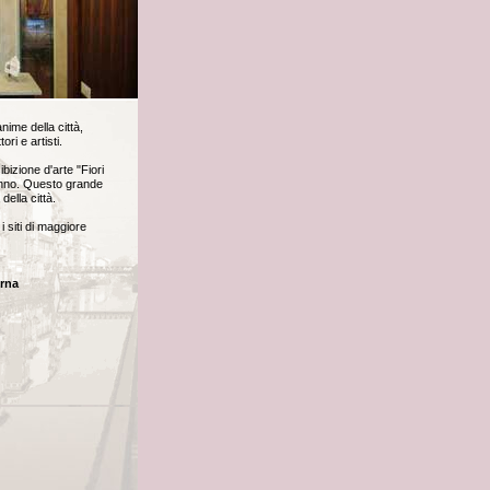
nime della città,
ri e artisti.
bizione d'arte "Fiori
i anno. Questo grande
della città.
i siti di maggiore
orna